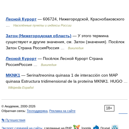
Лесной Курорт
— 606724, Нижегородской, Краснобаковского
…
Населённые пункты и индексы России
Затон (Нижегородская область)
— У этого термина
существуют и другие значения, см. Затон (значения). Посёлок
Затон Страна РоссияРоссия …
Википедия
Лесной Курорт
— Посёлок Лесной Курорт Страна
РоссияРоссия …
Википедия
MKNK1
— Serina/treonina quinasa 1 de interacción con MAP
quinasa Estructura tridimensional de la proteína MKNK1. HUGO …
Wikipedia Español
© Академик, 2000-2026
18+
Обратная связь:
Техподдержка
,
Реклама на сайте
👣 Путешествия
Экспорт словарей на сайты
, сделанные на PHP,
Joomla,
Drupal,